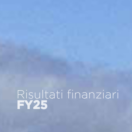
Sostenibili
in tutta
la
catena
del valore