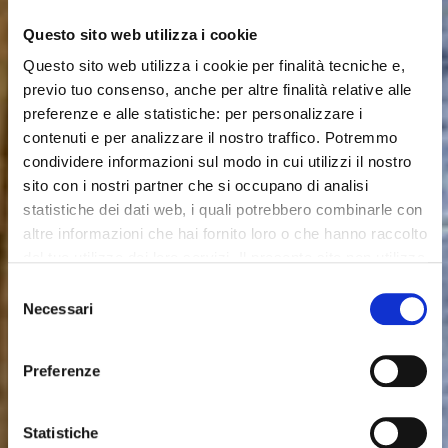
Questo sito web utilizza i cookie
Previous
Nex
Questo sito web utilizza i cookie per finalità tecniche e,
previo tuo consenso, anche per altre finalità relative alle
preferenze e alle statistiche: per personalizzare i
contenuti e per analizzare il nostro traffico. Potremmo
condividere informazioni sul modo in cui utilizzi il nostro
sito con i nostri partner che si occupano di analisi
statistiche dei dati web, i quali potrebbero combinarle con
altre informazioni che hai fornito loro o che hanno raccolto
dal tuo utilizzo dei loro servizi. Il presente sito non utilizza
cookie per finalità di marketing.
Selezione
Necessari
del
Chiudendo il banner, cliccando sulla X in alto a destra,
consenso
potrai proseguire la navigazione del sito web in assenza
Preferenze
di cookie o altri strumenti di tracciamento diversi da quelli
tecnici.
Statistiche