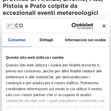
Pistoia e Prato colpite da
eccezionali eventi metereologici
Consenso
Dettagli
Informazioni sui cookie
Questo sito web utilizza i cookie
Milano, 21 novembre 2023.
Questo sito web utilizza i cookie per finalità tecniche e,
A seguito delle condizioni meteorologiche
previo tuo consenso, anche per altre finalità relative alle
preferenze e alle statistiche: per personalizzare i
avverse che hanno colpito le province
contenuti e per analizzare il nostro traffico. Potremmo
di
la
Firenze, Livorno, Pisa, Pistoia e Prato,
condividere informazioni sul modo in cui utilizzi il nostro
Presidenza del Consiglio dei Ministri –
sito con i nostri partner che si occupano di analisi
Dipartimento della Protezione Civile – ha
statistiche dei dati web, i quali potrebbero combinarle con
emanato
l’Ordinanza n.1037 del 5 novembre
altre informazioni che hai fornito loro o che hanno raccolto