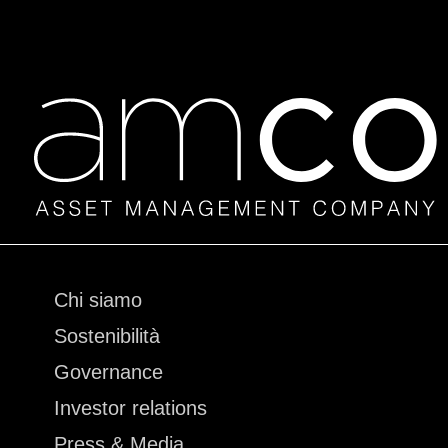
Vai
Chi siamo
al
Sostenibilità
contenuto
Governance
Investor relations
Press & Media