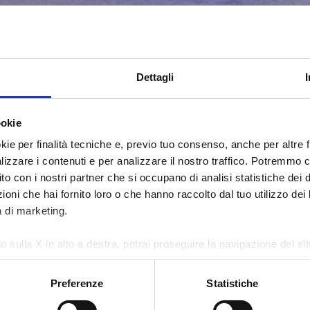
Dettagli
ookie
kie per finalità tecniche e, previo tuo consenso, anche per altre fi
alizzare i contenuti e per analizzare il nostro traffico. Potremmo 
sito con i nostri partner che si occupano di analisi statistiche dei 
oni che hai fornito loro o che hanno raccolto dal tuo utilizzo dei l
à di marketing.
o sulla X in alto a destra, potrai proseguire la navigazione del s
 diversi da quelli tecnici.
Preferenze
Statistiche
e sull'utilizzo dei cookie, visita la sezione "
Dettagli
".