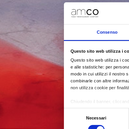
Consenso
Questo sito web utilizza i c
Questo sito web utilizza i coo
e alle statistiche: per person
modo in cui utilizzi il nostro 
combinarle con altre informazi
non utilizza cookie per finalit
Chiudendo il banner, cliccand
altri strumenti di tracciamento
Selezione
Necessari
del
Per modificare le tue preferenz
consenso