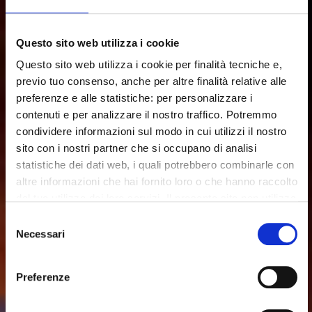
Questo sito web utilizza i cookie
Questo sito web utilizza i cookie per finalità tecniche e,
previo tuo consenso, anche per altre finalità relative alle
preferenze e alle statistiche: per personalizzare i
contenuti e per analizzare il nostro traffico. Potremmo
condividere informazioni sul modo in cui utilizzi il nostro
sito con i nostri partner che si occupano di analisi
statistiche dei dati web, i quali potrebbero combinarle con
altre informazioni che hai fornito loro o che hanno raccolto
dal tuo utilizzo dei loro servizi. Il presente sito non utilizza
cookie per finalità di marketing.
Selezione
Necessari
del
Chiudendo il banner, cliccando sulla X in alto a destra,
consenso
potrai proseguire la navigazione del sito web in assenza
Preferenze
di cookie o altri strumenti di tracciamento diversi da quelli
tecnici.