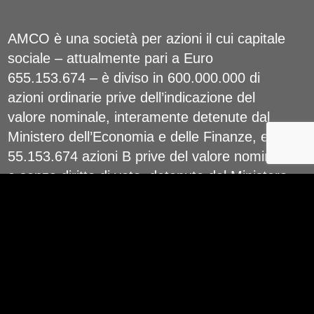
AMCO è una società per azioni il cui capitale
sociale – attualmente pari a Euro
655.153.674 – è diviso in 600.000.000 di
azioni ordinarie prive dell’indicazione del
valore nominale, interamente detenute dal
Ministero dell’Economia e delle Finanze, e da
55.153.674 azioni B prive del valore nominale
e senza diritto di voto, detenute dal Ministero
dell’Economia e delle Finanze, da altri
azionisti ed inclusive delle azioni proprie.