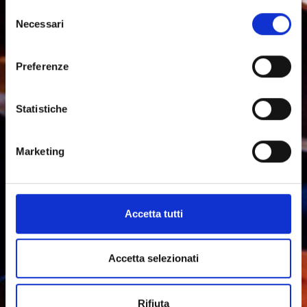
non utilizza cookie per finalità di marketing.
Selezione
Necessari
del
Chiudendo il banner, cliccando sulla X in alto a destra,
consenso
potrai proseguire la navigazione del sito web in assenza
Preferenze
di cookie o altri strumenti di tracciamento diversi da quelli
tecnici.
Statistiche
Per modificare le tue preferenze sull'utilizzo dei cookie,
visita la sezione "
Dettagli
".
Marketing
Accetta tutti
Accetta selezionati
Rifiuta