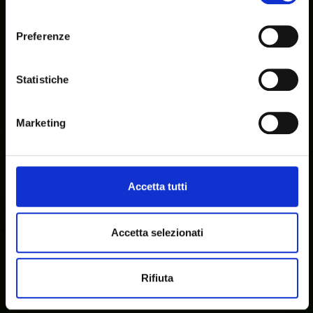
Chiudendo il banner, cliccando sulla X in alto a destra,
consenso
potrai proseguire la navigazione del sito web in assenza
Preferenze
di cookie o altri strumenti di tracciamento diversi da quelli
tecnici.
Statistiche
Per modificare le tue preferenze sull'utilizzo dei cookie,
visita la sezione "
Dettagli
".
Marketing
Accetta tutti
Accetta selezionati
Rifiuta