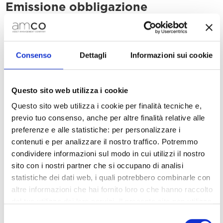
Emissione obbligazione
Consenso
Dettagli
Informazioni sui cookie
Collocato con successo un
Questo sito web utilizza i cookie
senior bond unsecured di
Questo sito web utilizza i cookie per finalità tecniche e,
250 milioni di euro
previo tuo consenso, anche per altre finalità relative alle
nell’ambito del Programma
preferenze e alle statistiche: per personalizzare i
contenuti e per analizzare il nostro traffico. Potremmo
EMTN di 1 miliardo di euro
condividere informazioni sul modo in cui utilizzi il nostro
sito con i nostri partner che si occupano di analisi
Richieste ampiamente superiori
statistiche dei dati web, i quali potrebbero combinarle con
altre informazioni che hai fornito loro o che hanno raccolto
all’ammontare previsto
dal tuo utilizzo dei loro servizi. Il presente sito non utilizza
6 febbraio 2019 – In data odierna SGA ha
cookie per finalità di marketing.
Selezione