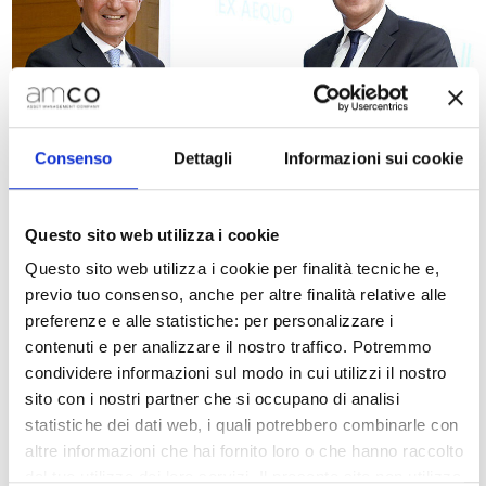
Consenso
Dettagli
Informazioni sui cookie
Questo sito web utilizza i cookie
Questo sito web utilizza i cookie per finalità tecniche e,
previo tuo consenso, anche per altre finalità relative alle
Pubblicato in:
Notizie
|
preferenze e alle statistiche: per personalizzare i
contenuti e per analizzare il nostro traffico. Potremmo
condividere informazioni sul modo in cui utilizzi il nostro
sito con i nostri partner che si occupano di analisi
statistiche dei dati web, i quali potrebbero combinarle con
AMCO: premio Equita-Bocconi per
altre informazioni che hai fornito loro o che hanno raccolto
il successo della raccolta fondi sul
dal tuo utilizzo dei loro servizi. Il presente sito non utilizza