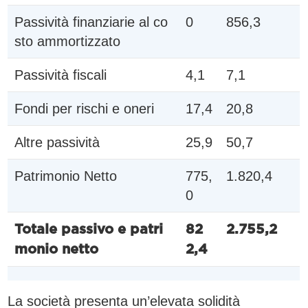
Passività finanziarie al co
0
856,3
sto ammortizzato
Passività fiscali
4,1
7,1
Fondi per rischi e oneri
17,4
20,8
Altre passività
25,9
50,7
Patrimonio Netto
775,
1.820,4
0
Totale passivo e patri
82
2.755,2
monio netto
2,4
La società presenta un’elevata solidità