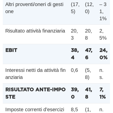
Altri proventi/oneri di gesti
(17,
(12,
– 3
one
5)
0)
1,
1%
Risultato attività finanziaria
20,
20,
2,
3
8
5%
EBIT
38,
47,
24,
4
6
0%
Interessi netti da attività fin
0,6
(5,
n.
anziaria
8)
s.
RISULTATO ANTE-IMPO
39,
41,
7,
STE
0
8
1%
Imposte correnti d’esercizi
8,5
(1,
n.