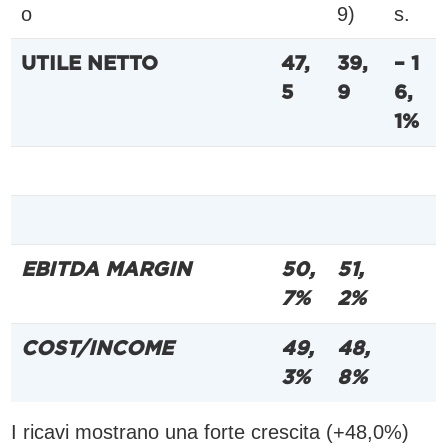
o
9)
s.
UTILE NETTO
47,
39,
– 1
5
9
6,
1%
EBITDA MARGIN
50,
51,
7%
2%
COST/INCOME
49,
48,
3%
8%
I ricavi mostrano una forte crescita (+48,0%)