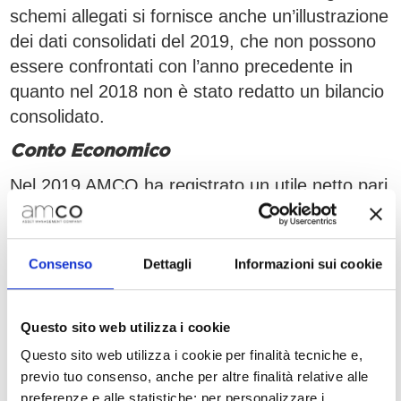
schemi allegati si fornisce anche un’illustrazione
dei dati consolidati del 2019, che non possono
essere confrontati con l’anno precedente in
quanto nel 2018 non è stato redatto un bilancio
consolidato.
Conto Economico
Nel 2019 AMCO ha registrato un utile netto pari
a €39,9m, in diminuzione del 16,1% a/a per
effetto di imposte straordinarie positive nel
2018. Il risultato operativo è in forte crescita,
Consenso
Dettagli
Informazioni sui cookie
con l’EBITDA in aumento del 49,3% a/a, spinto
dal forte aumento dei ricavi (+48,0% a/a) che
Questo sito web utilizza i cookie
più che compensa l’aumento dei costi legato
Questo sito web utilizza i cookie per finalità tecniche e,
alla crescita dimensionale e alla creazione di
previo tuo consenso, anche per altre finalità relative alle
una piattaforma che permette di sfruttare
preferenze e alle statistiche: per personalizzare i