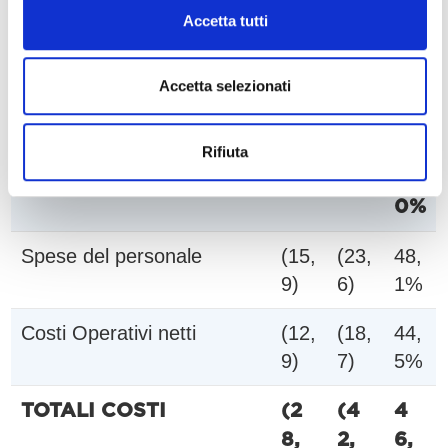
Accetta tutti
Altri proventi/oneri da gesti
20,
15,
– 2
one caratteristica
7
3
6,
Accetta selezionati
0%
TOTALE RICAVI
58,
86,
4
Rifiuta
5
6
8,
0%
Spese del personale
(15,
(23,
48,
9)
6)
1%
Costi Operativi netti
(12,
(18,
44,
9)
7)
5%
TOTALI COSTI
(2
(4
4
8,
2,
6,