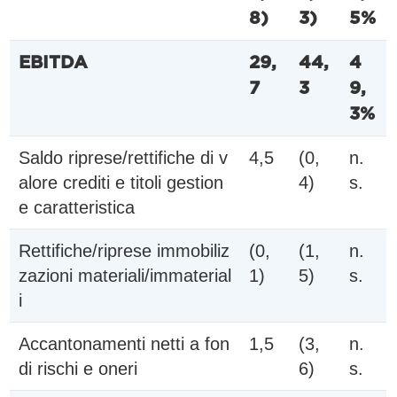
8)
3)
5%
EBITDA
29,
44,
4
7
3
9,
3%
Saldo riprese/rettifiche di v
4,5
(0,
n.
alore crediti e titoli gestion
4)
s.
e caratteristica
Rettifiche/riprese immobiliz
(0,
(1,
n.
zazioni materiali/immaterial
1)
5)
s.
i
Accantonamenti netti a fon
1,5
(3,
n.
di rischi e oneri
6)
s.