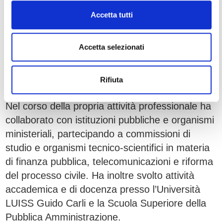
inoltre, membro del Consiglio di
Accetta tutti
Amministrazione di ENEL e componente del
Comitato per il Controllo Interno della società.
Ha infine ricoperto incarichi di Presidente del
Accetta selezionati
Consiglio di Amministrazione di BancoPosta
Fondi SGR e Postecom S.p.A., entrambe del
Rifiuta
Gruppo Poste Italiane.
Nel corso della propria attività professionale ha
collaborato con istituzioni pubbliche e organismi
ministeriali, partecipando a commissioni di
studio e organismi tecnico-scientifici in materia
di finanza pubblica, telecomunicazioni e riforma
del processo civile. Ha inoltre svolto attività
accademica e di docenza presso l’Università
LUISS Guido Carli e la Scuola Superiore della
Pubblica Amministrazione.