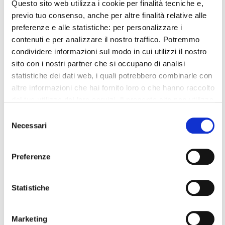
Questo sito web utilizza i cookie per finalità tecniche e,
previo tuo consenso, anche per altre finalità relative alle
preferenze e alle statistiche: per personalizzare i
CONFERMATO IL RATING DI
contenuti e per analizzare il nostro traffico. Potremmo
AMCO DOPO LA REVIEW DI
condividere informazioni sul modo in cui utilizzi il nostro
FITCH
sito con i nostri partner che si occupano di analisi
statistiche dei dati web, i quali potrebbero combinarle con
altre informazioni che hai fornito loro o che hanno raccolto
dal tuo utilizzo dei loro servizi. Il presente sito non utilizza
Confermati i rating Long-Term (BBB-),
cookie per finalità di marketing.
Selezione
Short-Term (F-3) e l’Outlook (Stabile) di
Necessari
del
AMCO
Chiudendo il banner, cliccando sulla X in alto a destra,
consenso
potrai proseguire la navigazione del sito web in assenza
Milano, 16 Giugno 2021.
AMCO S.p.A. informa
Preferenze
di cookie o altri strumenti di tracciamento diversi da quelli
che in data odierna Fitch ha pubblicato
tecnici.
(
https://www.fitchratings.com/entity/amco-
Statistiche
Per modificare le tue preferenze sull'utilizzo dei cookie,
asset-management-company-spa-96678893
)
visita la sezione "
Dettagli
".
una
review – no action
sul rating AMCO.
Marketing