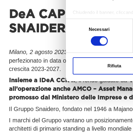
DeA CAPITAL ALTE
Chiudendo il banner, cliccand
altri strumenti di tracciamento
Selezione
SNAIDERO INSIEME
Necessari
del
Per modificare le tue preferenz
consenso
Milano, 2 agosto 2023.
IDeA Corporate Cred
perfezionato in data odierna un accordo di inv
Rifiuta
crescita 2023-2027.
, il fondo guidato da
Insieme a IDeA CCR II
V
all’operazione anche AMCO – Asset Ma
promosso dal Ministero delle Imprese e del
Il Gruppo Snaidero, fondato nel 1946 a Majano
I marchi del Gruppo vantano un posizionamento n
architetti di primario standing a livello mondial