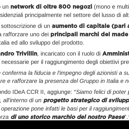
so un
(mono e mult
network di oltre 800 negozi
sidenziali principalmente nel settore del lusso di 
 sottoscrizione di un
aumento di capitale (pari a
 a rafforzare uno dei
principali marchi del made 
alia ed allo sviluppo del prodotto.
, incaricato con il ruolo di
ndro Trivillin
Amminist
necessarie per il raggiungimento degli obiettivi prev
conferma la fiducia e l’impegno degli azionisti a s
re e rafforzare la presenza del Gruppo in Italia e
ondo IDeA CCR II, aggiunge: “
Siamo felici di poter
, all’interno di un
progetto strategico di svilupp
operazione pone infatti le basi per il raggiungimento
orza
”.
di uno storico marchio del nostro Paese
, per
il
ra italiana
supportarne concretamente