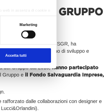
INVESTE IN GRUPPO
ito web in assenza di cookie o
Marketing
 Capital Alternative Funds SGR, ha
io supporto al nuovo piano di sviluppo e
Accetta tutti
za del Gruppo dal 2018,
hanno partecipato
del Gruppo e
il Fondo Salvaguardia Imprese,
gn.
rafforzato dalle collaborazioni con designer e
e Lucci&Orlandini).