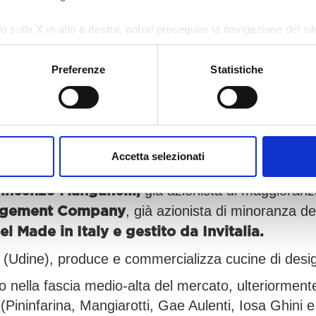
RNATIVE FUNDS SGR 
o sulla X in alto a destra, potrai proseguire la navigazione del s
 diversi da quelli tecnici.
 AD AMCO
Preferenze
Statistiche
e sull'utilizzo dei cookie, visita la sezione "
Dettagli
".
(
),
gestito da DeA
it Recovery II
“IDeA CCR II”
estimento nel Gruppo Snaidero confermando il propr
Accetta selezionati
già azionista di maggioran
incenzo Manganelli,
, già azionista di minoranza 
nagement Company
 Made in Italy e gestito da Invitalia.
 (Udine), produce e commercializza cucine di desi
ella fascia medio-alta del mercato, ulteriormente 
e (Pininfarina, Mangiarotti, Gae Aulenti, Iosa Ghini 