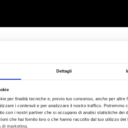
Dettagli
ookie
 di investimento nel Gruppo Sn
kie per finalità tecniche e, previo tuo consenso, anche per altre fi
alizzare i contenuti e per analizzare il nostro traffico. Potremmo 
sito con i nostri partner che si occupano di analisi statistiche dei 
oni che hai fornito loro o che hanno raccolto dal tuo utilizzo dei l
à di marketing.