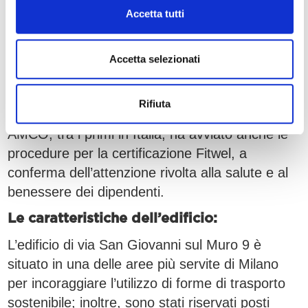
con il
Piano strategico “made in AMCO”
Accetta tutti
2025
che integra la Sostenibilità in tutta
la catena di valore aziendale.
Accetta selezionati
La certificazione LEED Gold è uno dei
commitment fissati nel Piano per l’anno
Rifiuta
2023.
AMCO, tra i primi in Italia, ha avviato anche le
procedure per la certificazione Fitwel, a
conferma dell’attenzione rivolta alla salute e al
benessere dei dipendenti.
Le caratteristiche dell’edificio:
L’edificio di via San Giovanni sul Muro 9 è
situato in una delle aree più servite di Milano
per incoraggiare l’utilizzo di forme di trasporto
sostenibile; inoltre, sono stati riservati posti