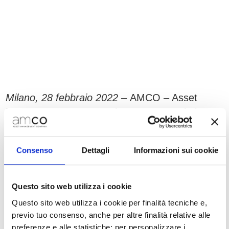
Milano, 28 febbraio 2022 –
AMCO – Asset
Management Company ha ottenuto, nel pieno
rispetto dei criteri ESG, la certificazione LEED
Gold per la nuova sede milanese di via San
Consenso
Dettagli
Informazioni sui cookie
Giovanni sul Muro 9 situata all’interno del
Business Campus “The Bridge”.
Questo sito web utilizza i cookie
La certificazione LEED, acronimo di Leadership
in Energy and Environmental Design, è un
Questo sito web utilizza i cookie per finalità tecniche e,
previo tuo consenso, anche per altre finalità relative alle
protocollo americano, sviluppato dallo U.S.
preferenze e alle statistiche: per personalizzare i