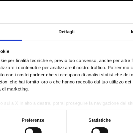
Dettagli
ookie
kie per finalità tecniche e, previo tuo consenso, anche per altre fi
alizzare i contenuti e per analizzare il nostro traffico. Potremmo 
sito con i nostri partner che si occupano di analisi statistiche dei 
oni che hai fornito loro o che hanno raccolto dal tuo utilizzo dei l
aolo per 1,4 miliardi di crediti
à di marketing.
o sulla X in alto a destra, potrai proseguire la navigazione del s
 diversi da quelli tecnici.
Preferenze
Statistiche
e sull'utilizzo dei cookie, visita la sezione "
Dettagli
".
E UN ACCORDO CON I