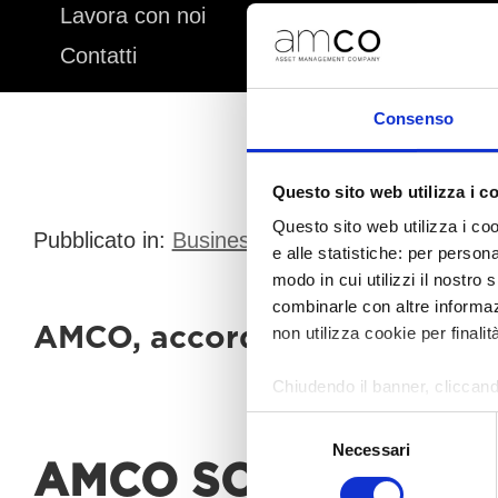
Lavora con noi
Contatti
Consenso
Questo sito web utilizza i c
Questo sito web utilizza i coo
Pubblicato in:
Business
,
Comunicati stampa
|
e alle statistiche: per person
modo in cui utilizzi il nostro 
combinarle con altre informazi
AMCO, accordo con Intesa Sanp
non utilizza cookie per finalit
Chiudendo il banner, cliccand
altri strumenti di tracciamento
Selezione
Necessari
del
Per modificare le tue preferenz
AMCO SOTTOSCRIV
consenso