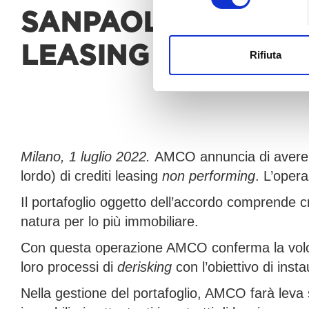
SANPAOLO
PER L’A
LEASING
Rifiuta
Milano, 1 luglio 2022.
AMCO annuncia di avere so
lordo) di crediti leasing
non performing
. L’opera
Il portafoglio oggetto dell’accordo comprende cre
natura per lo più immobiliare.
Con questa operazione AMCO conferma la volont
loro processi di
derisking
con l’obiettivo di inst
Nella gestione del portafoglio, AMCO farà leva 