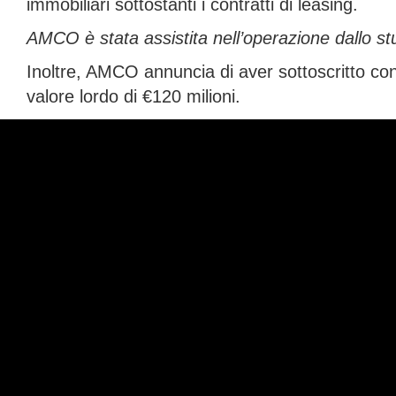
immobiliari sottostanti i contratti di leasing.
AMCO è stata assistita nell’operazione dallo st
Inoltre, AMCO annuncia di aver sottoscritto con
valore lordo di €120 milioni.
Per questa operazione, AMCO è stata assistita 
1 lug_AMCO, accordo con Intesa Sanpaolo per 1,4 miliardi d
DATI SOCIETARI
PRESIDI ANTICORRUZIONE
PRIVACY