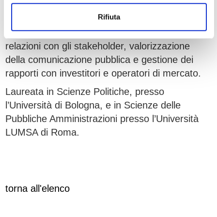
Ha sviluppato il proprio percorso professionale
Rifiuta
all’interno di società partecipate dallo Stato e
dell’amministrazione pubblica, occupandosi di
relazioni con gli stakeholder, valorizzazione
della comunicazione pubblica e gestione dei
rapporti con investitori e operatori di mercato.
Laureata in Scienze Politiche, presso
l’Università di Bologna, e in Scienze delle
Pubbliche Amministrazioni presso l’Università
LUMSA di Roma.
torna all'elenco