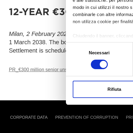
e alle statistiche: per person
modo in cui utilizzi il nostro 
12-YEAR €300 MILLION
combinarle con altre informazi
non utilizza cookie per finalit
Milan, 2 February 2026.
AMCO S.p.A. announces 
Chiudendo il banner, cliccand
1 March 2038. The bond, which is
pari passu
wi
altri strumenti di tracciamento
Selezione
Settlement is scheduled for 9 February 2026.
Necessari
del
Per modificare le tue preferenz
consenso
PR_€300 million senior unsecured bond_F
Download
Rifiuta
CORPORATE DATA
PREVENTION OF CORRUPTION
PR