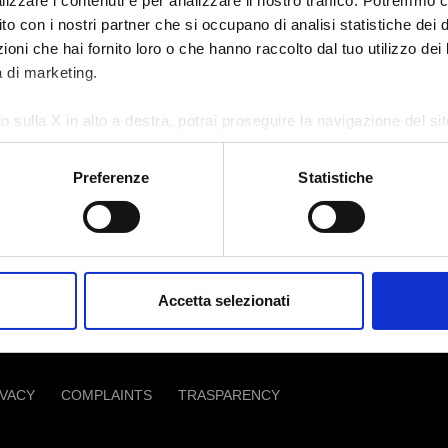
alizzare i contenuti e per analizzare il nostro traffico. Potremmo 
sito con i nostri partner che si occupano di analisi statistiche dei 
 SENIOR UNSECURED BOND
oni che hai fornito loro o che hanno raccolto dal tuo utilizzo dei l
à di marketing.
that it has signed a bilateral agreement for a €
o sulla X in alto a destra, potrai proseguire la navigazione del s
th existing bonds, was issued through a private
 diversi da quelli tecnici.
Preferenze
Statistiche
e sull'utilizzo dei cookie, visita la sezione "
Dettagli
".
Accetta selezionati
IVACY
COMPLAINTS
TRASPARENCY