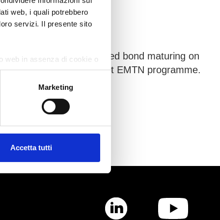
condividere informazioni sul
dati web, i quali potrebbero
oro servizi. Il presente sito
300 million senior unsecured bond maturing on
ito web in assenza di cookie o
 placement under the current EMTN programme.
Marketing
Accetta tutti