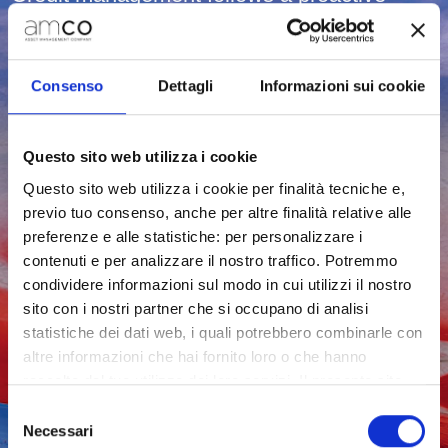
approach
which favours value-enhancement
strategies
to facilitate the financial recovery
Consenso
Dettagli
Informazioni sui cookie
of households and corporates.
Questo sito web utilizza i cookie
Questo sito web utilizza i cookie per finalità tecniche e,
previo tuo consenso, anche per altre finalità relative alle
preferenze e alle statistiche: per personalizzare i
contenuti e per analizzare il nostro traffico. Potremmo
condividere informazioni sul modo in cui utilizzi il nostro
sito con i nostri partner che si occupano di analisi
statistiche dei dati web, i quali potrebbero combinarle con
altre informazioni che hai fornito loro o che hanno
raccolto dal tuo utilizzo dei loro servizi. Il presente sito
non utilizza cookie per finalità di marketing.
Selezione
Necessari
del