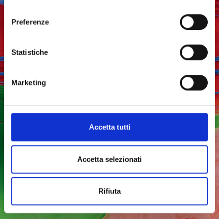
Chiudendo il banner, cliccando sulla X in alto a destra,
consenso
potrai proseguire la navigazione del sito web in assenza
Preferenze
di cookie o altri strumenti di tracciamento diversi da quelli
tecnici.
Statistiche
Per modificare le tue preferenze sull'utilizzo dei cookie,
visita la sezione "
Dettagli
".
Marketing
Accetta tutti
Accetta selezionati
Rifiuta