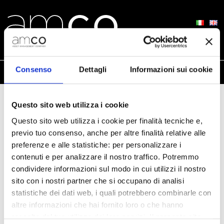
Consenso
Dettagli
Informazioni sui cookie
Questo sito web utilizza i cookie
Questo sito web utilizza i cookie per finalità tecniche e,
previo tuo consenso, anche per altre finalità relative alle
preferenze e alle statistiche: per personalizzare i
contenuti e per analizzare il nostro traffico. Potremmo
condividere informazioni sul modo in cui utilizzi il nostro
sito con i nostri partner che si occupano di analisi
statistiche dei dati web, i quali potrebbero combinarle con
Complaints
altre informazioni che hai fornito loro o che hanno
raccolto dal tuo utilizzo dei loro servizi. Il presente sito