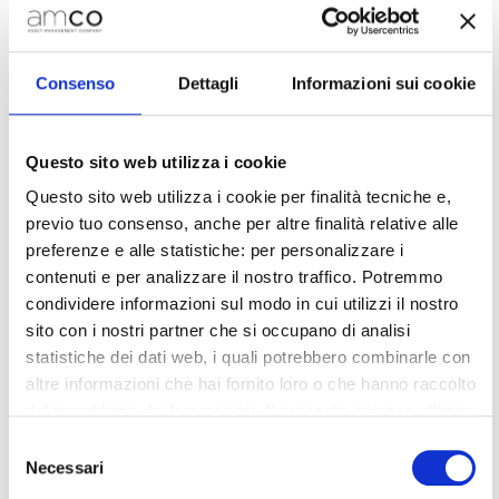
Purchase of NPE portfolio from
Creval
Consenso
Dettagli
Informazioni sui cookie
Questo sito web utilizza i cookie
GROWTH THROUGH NEW
Questo sito web utilizza i cookie per finalità tecniche e,
PORTFOLIO PURCHASES
previo tuo consenso, anche per altre finalità relative alle
preferenze e alle statistiche: per personalizzare i
GOES ON
contenuti e per analizzare il nostro traffico. Potremmo
Signed agreement with
condividere informazioni sul modo in cui utilizzi il nostro
sito con i nostri partner che si occupano di analisi
Creval for the acquisition of
statistiche dei dati web, i quali potrebbero combinarle con
a €177m secured non-
altre informazioni che hai fornito loro o che hanno raccolto
performing loans portfolio
dal tuo utilizzo dei loro servizi. Il presente sito non utilizza
cookie per finalità di marketing.
Selezione
Necessari
del
th
Milan, March 12
, 2020.
– Today AMCO signed
Chiudendo il banner, cliccando sulla X in alto a destra,
consenso