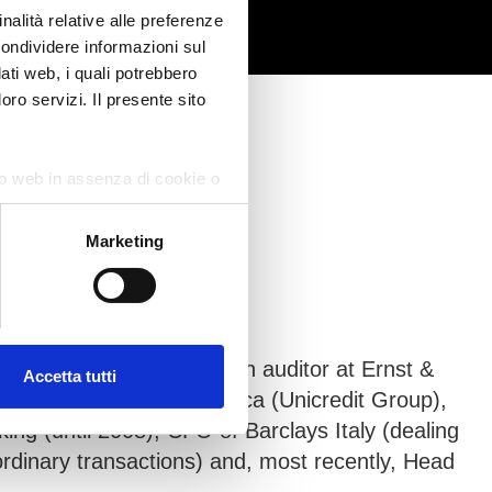
nalità relative alle preferenze
condividere informazioni sul
dati web, i quali potrebbero
oro servizi. Il presente sito
ito web in assenza di cookie o
Marketing
icer from October 2025.
he began his career as an auditor at Ernst &
Accetta tutti
roller of TradingLab Banca (Unicredit Group),
ng (until 2008), CFO of Barclays Italy (dealing
rdinary transactions) and, most recently, Head