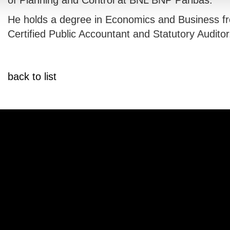
of Planning and Control at BNL BNP Paribas.
He holds a degree in Economics and Business fr
Certified Public Accountant and Statutory Auditor
back to list
IVACY
COMPLAINTS
TRASPARENCY
 106, Leg. Decree no. 385/93, section 6, ABI Code no. 12933 Authorized 