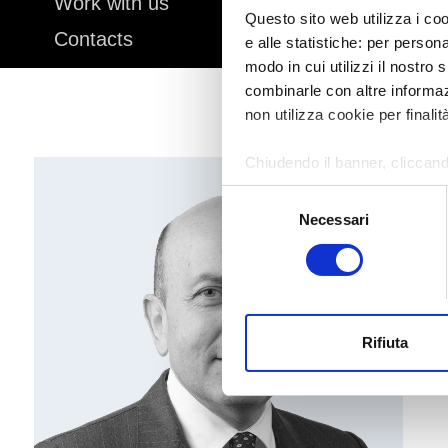
Work with us
Questo sito web utilizza i coo
Contacts
e alle statistiche: per person
modo in cui utilizzi il nostro 
combinarle con altre informazi
non utilizza cookie per finalit
Chiudendo il banner, cliccand
altri strumenti di tracciamento
Selezione
Necessari
del
Per modificare le tue preferenz
consenso
Rifiuta