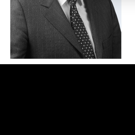
CORPORATE DATA
PREVENTION OF CORRUPTION
PR
Enrolled in the Register of Financial Intermediaries as per Art.