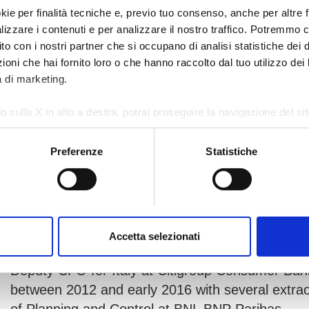
kie per finalità tecniche e, previo tuo consenso, anche per altre fi
alizzare i contenuti e per analizzare il nostro traffico. Potremmo 
sito con i nostri partner che si occupano di analisi statistiche dei 
oni che hai fornito loro o che hanno raccolto dal tuo utilizzo dei l
à di marketing.
o sulla X in alto a destra, potrai proseguire la navigazione del s
 diversi da quelli tecnici.
Preferenze
Statistiche
Alessandro Aymone
e sull'utilizzo dei cookie, visita la sezione "
Dettagli
".
Alessandro Aymone is AMCO Chief Financial Off
At AMCO since February 2024 as Chief of Staff, 
Accetta selezionati
Young, then (among other positions) he was Cont
Deputy CFO for Italy at Citigroup Consumer Banki
between 2012 and early 2016 with several extrao