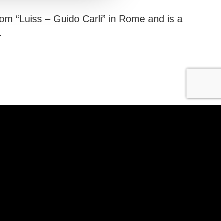
om “Luiss – Guido Carli” in Rome and is a
.
capital €655.153.674,00 fully paid-in R.E.A. MI – 2504281