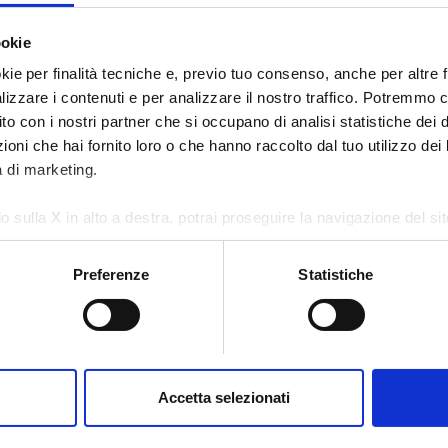
ookie
kie per finalità tecniche e, previo tuo consenso, anche per altre fi
alizzare i contenuti e per analizzare il nostro traffico. Potremmo 
sito con i nostri partner che si occupano di analisi statistiche dei 
oni che hai fornito loro o che hanno raccolto dal tuo utilizzo dei l
à di marketing.
o sulla X in alto a destra, potrai proseguire la navigazione del s
 diversi da quelli tecnici.
e rating (BBB-)
Preferenze
Statistiche
e sull'utilizzo dei cookie, visita la sezione "
Dettagli
".
CO’S INVESTMENT GR
Accetta selezionati
s Stable