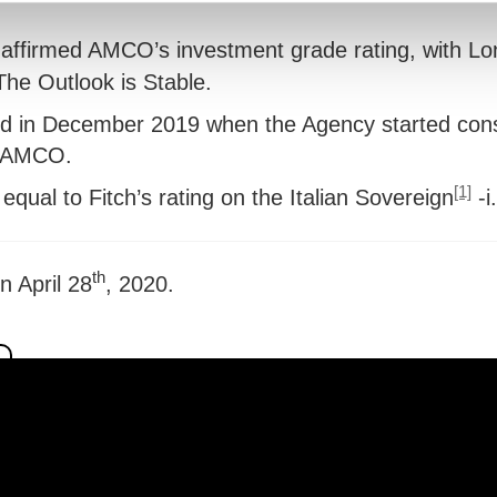
 affirmed AMCO’s investment grade rating, with Lon
he Outlook is Stable.
ated in December 2019 when the Agency started cons
f AMCO.
[1]
qual to Fitch’s rating on the Italian Sovereign
-i
th
n April 28
, 2020.