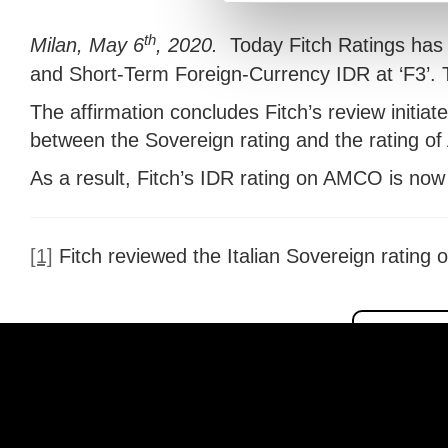
th
Milan, May 6
, 2020.
Today Fitch Ratings has
and Short-Term Foreign-Currency IDR at ‘F3’. T
The affirmation concludes Fitch’s review initi
between the Sovereign rating and the rating o
As a result, Fitch’s IDR rating on AMCO is now e
[1]
Fitch reviewed the Italian Sovereign rating o
6 mag_Fitch affirms investment grade rating
Download