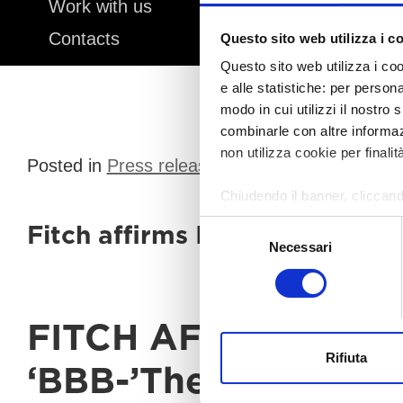
Work with us
Contacts
Questo sito web utilizza i c
Questo sito web utilizza i coo
e alle statistiche: per person
modo in cui utilizzi il nostro 
combinarle con altre informazi
non utilizza cookie per finalit
Posted in
Press release
,
Rating
|
Chiudendo il banner, cliccand
altri strumenti di tracciamento
Selezione
Fitch affirms Investment Grad
Necessari
del
Per modificare le tue preferenz
consenso
FITCH AFFIRMS AM
Rifiuta
‘BBB-’The Outlook i