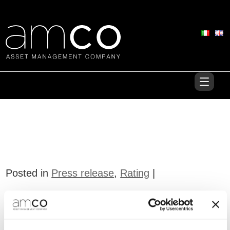
Posted in
Press release
,
Rating
|
Fitch affirms AMCO’s special