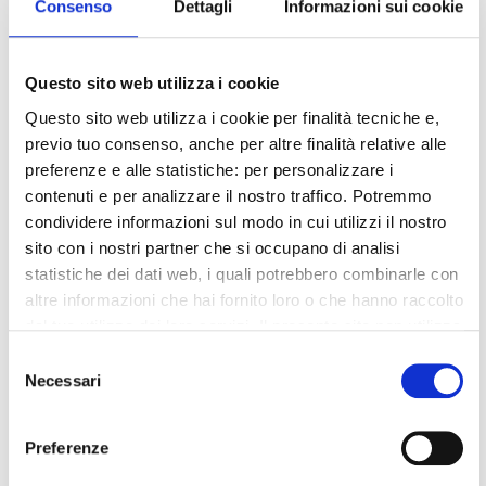
Consenso
Dettagli
Informazioni sui cookie
servicer ratings
Questo sito web utilizza i cookie
Questo sito web utilizza i cookie per finalità tecniche e,
FITCH AFFIRMS AMCO’S
previo tuo consenso, anche per altre finalità relative alle
preferenze e alle statistiche: per personalizzare i
SPECIAL SERVICER
contenuti e per analizzare il nostro traffico. Potremmo
RATINGS
condividere informazioni sul modo in cui utilizzi il nostro
sito con i nostri partner che si occupano di analisi
statistiche dei dati web, i quali potrebbero combinarle con
Milan, 2 August 2022
. AMCO announces that
altre informazioni che hai fornito loro o che hanno raccolto
today Fitch Ratings has affirmed AMCO’s
dal tuo utilizzo dei loro servizi. Il presente sito non utilizza
commercial, residential and asset-backed
cookie per finalità di marketing.
Selezione
special servicer ratings to ‘CSS2’, ‘RSS2’,
Necessari
del
Chiudendo il banner, cliccando sulla X in alto a destra,
‘ABSS2’ with stable outlooks.
consenso
potrai proseguire la navigazione del sito web in assenza
Preferenze
According to Fitch, the ratings reflect AMCO’s
di cookie o altri strumenti di tracciamento diversi da quelli
demonstrated strong overall servicing ability,
tecnici.