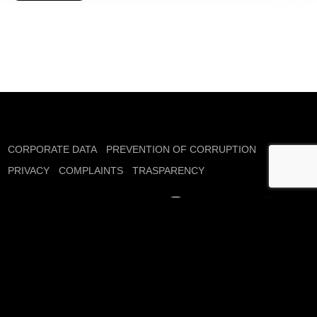
CORPORATE DATA
PREVENTION OF CORRUPTION
PRIVACY
COMPLAINTS
TRASPARENCY
Enrolled in the Register of Financial Intermediaries as per Art. 106,
Leg. Decree no. 385/93, section 6, ABI Code no. 12933 Authorized
capital €655.153.674,00 fully paid-in R.E.A. MI – 2504281
C.C.I.A.A. Milano Monza Brianza Lodi C.F. and VAT no.