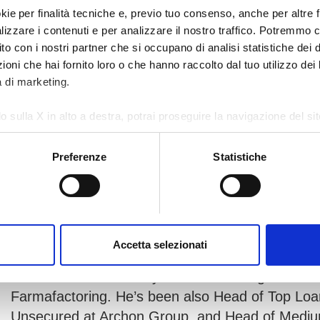
kie per finalità tecniche e, previo tuo consenso, anche per altre fi
alizzare i contenuti e per analizzare il nostro traffico. Potremmo 
sito con i nostri partner che si occupano di analisi statistiche dei 
oni che hai fornito loro o che hanno raccolto dal tuo utilizzo dei l
à di marketing.
o sulla X in alto a destra, potrai proseguire la navigazione del s
Massimo Giacobbo
 diversi da quelli tecnici.
NPE & Special Partnerships Director
Preferenze
Statistiche
e sull'utilizzo dei cookie, visita la sezione "
Dettagli
".
Massimo Giacobbo joined AMCO as NPE & Specia
He has significant experience in the NPE secto
Managing Director at Prelios Credit Servicing. 
Accetta selezionati
Asset Management in the Workout Division of t
Head of Debt Recovery at MPS. He began his car
Farmafactoring. He’s been also Head of Top Loan
Unsecured at Archon Group, and Head of Medium 