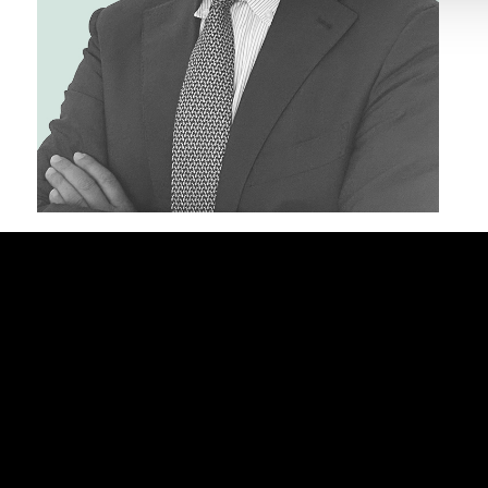
CORPORATE DATA
PREVENTION OF CORRUPTION
PR
Enrolled in the Register of Financial Intermediaries as per Art.