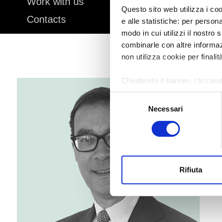
Work with us
Questo sito web utilizza i coo
Contacts
e alle statistiche: per person
modo in cui utilizzi il nostro 
combinarle con altre informazi
non utilizza cookie per finalit
Chiudendo il banner, cliccand
altri strumenti di tracciamento
Selezione
Necessari
del
Per modificare le tue preferenz
consenso
Rifiuta