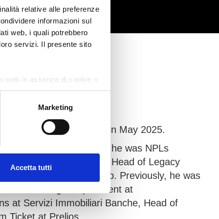
nalità relative alle preferenze
condividere informazioni sul
dati web, i quali potrebbero
oro servizi. Il presente sito
ito web in assenza di cookie o
Marketing
l Partnerships Director in May 2025.
r. Between 2020 and 2025, he was NPLs
From 2016 to 2020, he was Head of Legacy
Accetta tutti
he BNL-BNP Paribas Group. Previously, he was
eer in the legal department at
s at Servizi Immobiliari Banche, Head of
Ticket at Prelios.