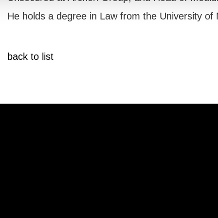
He holds a degree in Law from the University of 
back to list
IVACY
COMPLAINTS
TRASPARENCY
 106, Leg. Decree no. 385/93, section 6, ABI Code no. 12933 Authorized 