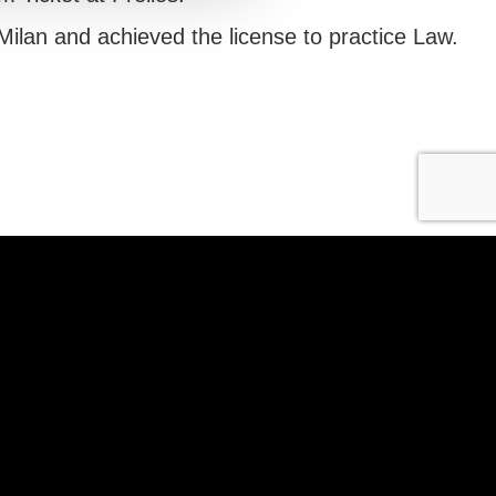
Milan and achieved the license to practice Law.
capital €655.153.674,00 fully paid-in R.E.A. MI – 2504281